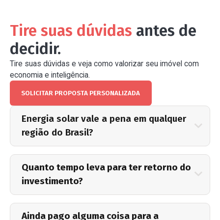
Tire suas dúvidas
antes de
decidir.
Tire suas dúvidas e veja como valorizar seu imóvel com
economia e inteligência.
SOLICITAR PROPOSTA PERSONALIZADA
Energia solar vale a pena em qualquer
região do Brasil?
Sim. O Brasil é um dos países com maior
Quanto tempo leva para ter retorno do
índice de irradiação solar do mundo — não
investimento?
existe região ruim para geração fotovoltaica.
O sistema é dimensionado pela irradiação
média anual da sua cidade, garantindo
Entre 3 e 5 anos em média. Com
Ainda pago alguma coisa para a
geração consistente o ano todo.