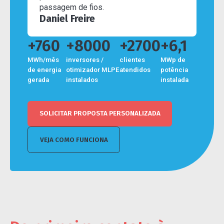
passagem de fios.
Daniel Freire
+760
+8000
+2700
+6,1
MWh/mês
inversores /
clientes
MWp de
de energia
otimizador MLPE
atendidos
potência
gerada
instalados
instalada
SOLICITAR PROPOSTA PERSONALIZADA
VEJA COMO FUNCIONA