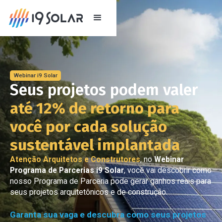
Webinar i9 Solar
Seus projetos podem valer
até 12% de retorno para
você por cada solução
sustentável implantada
Atenção Arquitetos e Construtores
, no
Webinar
Programa de Parcerias i9 Solar
, você vai descobrir como
nosso Programa de Parceria pode gerar ganhos reais para
seus projetos arquitetônicos e de construção.
Garanta sua vaga e descubra como seus projetos