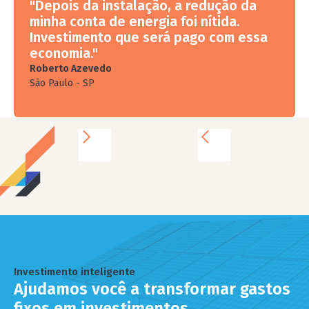
"Depois da instalação, a redução da
minha conta de energia foi nítida.
Investimento que será pago com essa
economia."
Roberto Azevedo
São Paulo - SP
Investimento inteligente
Ajudamos você a transformar gastos
fixos em investimentos.