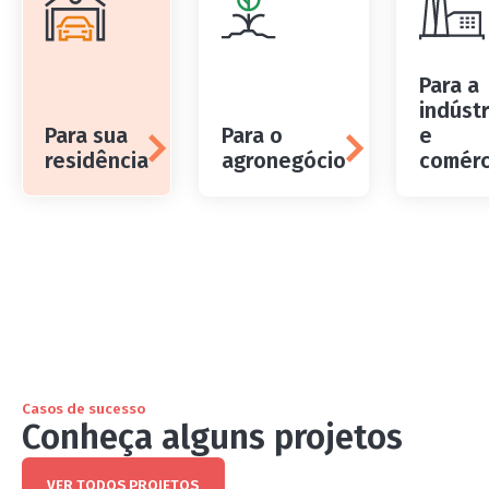
Para a
indúst
Para sua
Para o
e
residência
agronegócio
comérc
Casos de sucesso
Conheça alguns projetos
VER TODOS PROJETOS