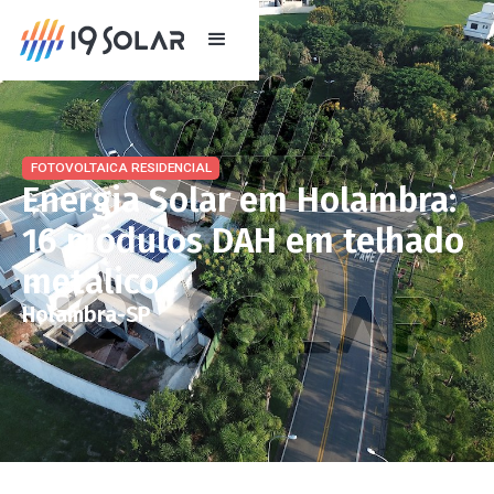
FOTOVOLTAICA RESIDENCIAL
Energia Solar em Holambra:
16 módulos DAH em telhado
metálico
Holambra
-
SP