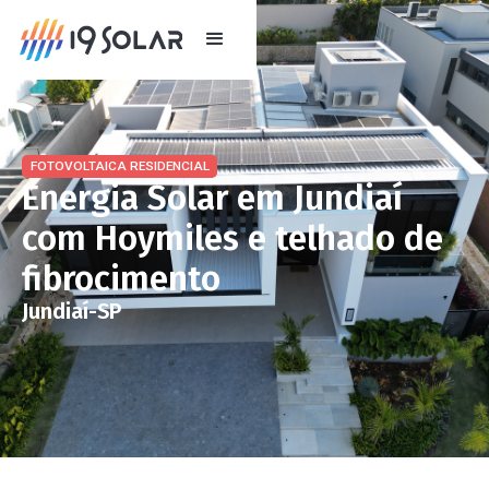
FOTOVOLTAICA RESIDENCIAL
Energia Solar em Jundiaí
com Hoymiles e telhado de
fibrocimento
Jundiaí
-
SP