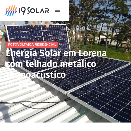
FOTOVOLTAICA RESIDENCIAL
Energia Solar em Lorena
com telhado metálico
termoacústico
Lorena
-
SP