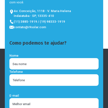
com você.
Av. Conceição, 1118 - V. Maria Helena
Indaiatuba - SP, 13335-410
(11) 3885-1919 / (19) 98333-1919
contato@i9solar.com
Como podemos te ajudar?
Nome
Telefone
E-mail