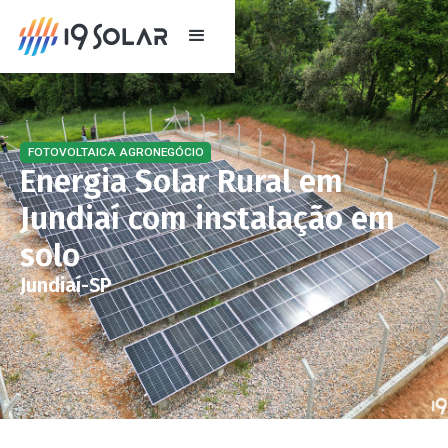
FOTOVOLTAICA AGRONEGÓCIO
Energia Solar Rural em
Jundiaí com instalação em
solo
Jundiaí
-
SP