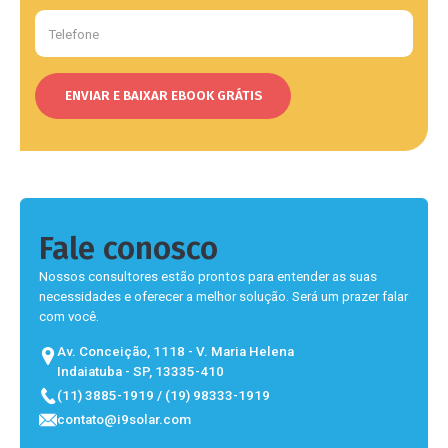
Fale conosco
Nossos consultores estão prontos para entender as suas
necessidades e oferecer a melhor solução. Será um prazer falar
com você.
Av. Conceição, 1118 - V. Maria Helena
Indaiatuba - SP, 13335-410
(11) 3885-1919 / (19) 98333-1919
contato@i9solar.com