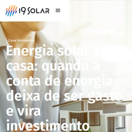
Casa Inteligente
Energia solar em
casa: quando a
conta de energia
deixa de ser gasto
e vira
investimento