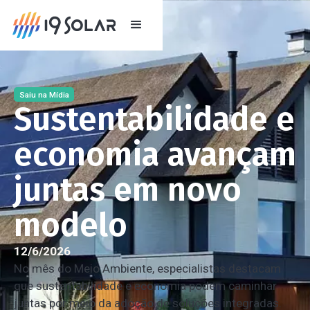
Saiu na Mídia
Sustentabilidade e
economia avançam
juntas em novo
modelo
12/6/2026
No mês do Meio Ambiente, especialistas destacam
que sustentabilidade e economia podem caminhar
juntas por meio da adoção de soluções integradas.