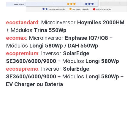
ecostandard
: Microinversor
Hoymiles 2000HM
+ Módulos
Trina 550Wp
ecomax
: Microinversor
Enphase IQ7/IQ8
+
Módulos
Longi 580Wp / DAH 550Wp
ecopremium
: Inversor
SolarEdge
SE3600/6000/9000
+ Módulos
Longi 580Wp
ecosupremo
: Inversor
SolarEdge
SE3600/6000/9000
+ Módulos
Longi 580Wp
+
EV Charger ou Bateria